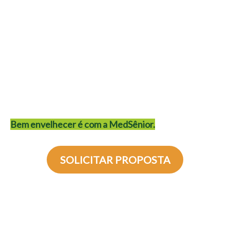
Nosso grande diferencial é a
Medicina Preventiv
a, com
programas personalizados para
promover saúde e
autonomia, garantindo mais vitalidade no dia a dia.
Atuamos nos estados do Espírito Santo, Minas Gerais, Rio
de Janeiro, São Paulo, Paraná, Rio Grande do Sul, Distrito
Federal e Recife, com unidades próprias e uma ampla rede
credenciada para oferecer sempre o melhor atendimento.
Bem envelhecer é com a MedSênior.
SOLICITAR PROPOSTA