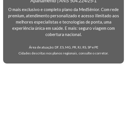
Apartamento | ANS 504.224/25-1
O mais exclusivo e completo plano da MedSênior. Com rede
premium, atendimento personalizado e acesso ilimitado aos
melhores especialistas e tecnologias de ponta, uma
experiência única em saúde. E mais: seguro viagem com
cobertura nacional.
Área de atuação: DF, ES, MG, PR, RJ, RS, SP e PE
Cidades descritas nos planos regionais, consulte o corretor.
Sobre a MedSênior
A MedSênior é um plano de saúde pensado exclusivamente
para pessoas com 49 anos ou mais. Com
atendimento
humanizado e SEM COPARTICIPAÇÃO
, oferecemos um
cuidado diferenciado para quem valoriza
qualidade de vida
e bem-estar.